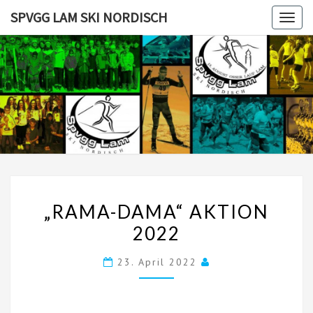
Skip
SPVGG LAM SKI NORDISCH
Togg
to
navig
content
SPVGG
LAM SKI
NORDISC
„RAMA-
„RAMA-DAMA“ AKTION
DAMA“
2022
AKTION
2022
23. April 2022