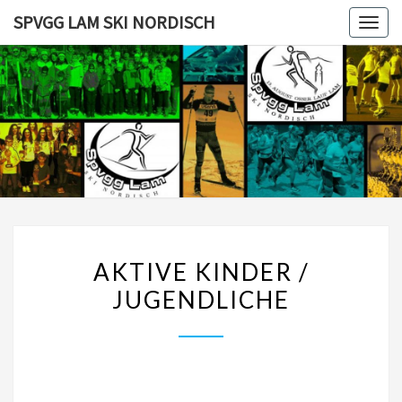
Skip
SPVGG LAM SKI NORDISCH
Togg
to
navig
content
SPVGG
LAM SKI
NORDISC
AKTIVE
AKTIVE KINDER /
KINDER
JUGENDLICHE
/
JUGENDLICHE