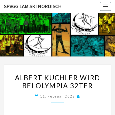
Skip
SPVGG LAM SKI NORDISCH
Togg
to
navig
content
SPVGG
LAM SKI
NORDISC
ALBERT
ALBERT KUCHLER WIRD
KUCHLER
BEI OLYMPIA 32TER
WIRD
BEI
11. Februar 2022
OLYMPIA
32TER