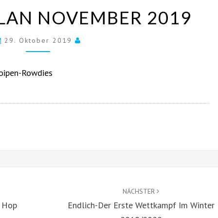
TRAININGSPLAN
LAN NOVEMBER 2019
NOVEMBER
2019
29. Oktober 2019
oipen-Rowdies
NÄCHSTER
r Hop
Endlich-Der Erste Wettkampf Im Winter