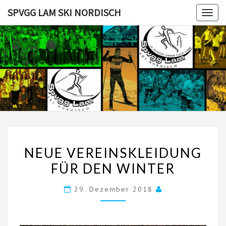
Skip
SPVGG LAM SKI NORDISCH
Togg
to
navig
content
SPVGG
LAM SKI
NORDISC
NEUE
NEUE VEREINSKLEIDUNG
VEREINSKLEIDUNG
FÜR DEN WINTER
FÜR
DEN
29. Dezember 2018
WINTER