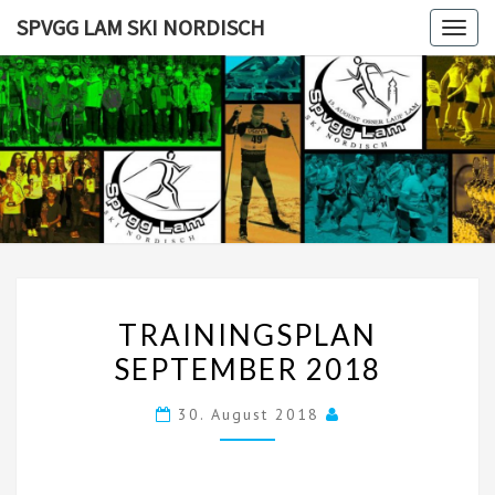
Skip
SPVGG LAM SKI NORDISCH
Togg
to
navig
content
SPVGG
LAM SKI
NORDISC
TRAININGSPLAN
TRAININGSPLAN
SEPTEMBER
SEPTEMBER 2018
2018
30. August 2018