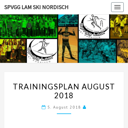
Skip
SPVGG LAM SKI NORDISCH
Togg
to
navig
content
SPVGG
LAM SKI
NORDISC
TRAININGSPLAN
TRAININGSPLAN AUGUST
AUGUST
2018
2018
5. August 2018