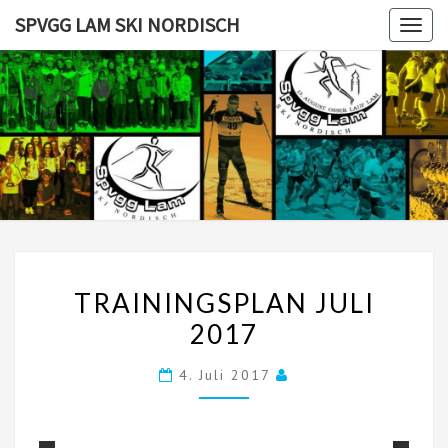
Skip
SPVGG LAM SKI NORDISCH
Togg
to
navig
content
SPVGG
LAM SKI
NORDISC
TRAININGSPLAN
TRAININGSPLAN JULI
JULI
2017
2017
4. Juli 2017